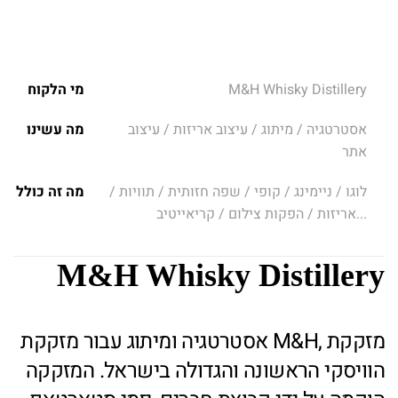
M&H Whisky Distillery
מי הלקוח
אסטרטגיה / מיתוג / עיצוב אריזות / עיצוב
מה עשינו
אתר
לוגו / ניימינג / קופי / שפה חזותית / תוויות /
מה זה כולל
אריזות / הפקות צילום / קריאייטיב...
M&H Whisky Distillery
אסטרטגיה ומיתוג עבור מזקקת M&H, מזקקת
הוויסקי הראשונה והגדולה בישראל. המזקקה