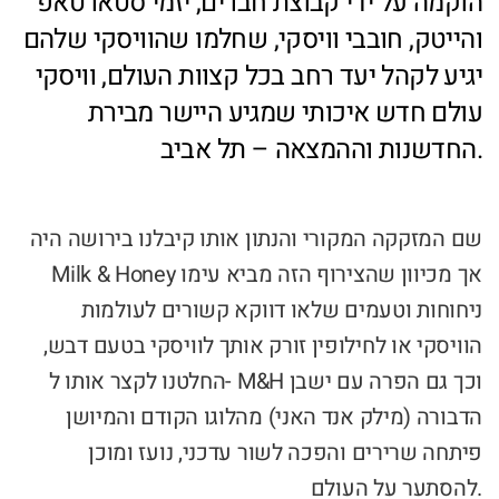
הוקמה על ידי קבוצת חברים, יזמי סטארטאפ
והייטק, חובבי וויסקי, שחלמו שהוויסקי שלהם
יגיע לקהל יעד רחב בכל קצוות העולם, וויסקי
עולם חדש איכותי שמגיע היישר מבירת
החדשנות וההמצאה – תל אביב.
שם המזקקה המקורי והנתון אותו קיבלנו בירושה היה
Milk & Honey אך מכיוון שהצירוף הזה מביא עימו
ניחוחות וטעמים שלאו דווקא קשורים לעולמות
הוויסקי או לחילופין זורק אותך לוויסקי בטעם דבש,
החלטנו לקצר אותו ל- M&H וכך גם הפרה עם ישבן
הדבורה (מילק אנד האני) מהלוגו הקודם והמיושן
פיתחה שרירים והפכה לשור עדכני, נועז ומוכן
להסתער על העולם.